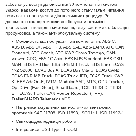
забезпечує доступ до більш ніж 30 компонентів і систем
Wabco, надаючи доступ до поточного стану гальм, читання
помилок та проведення діагностичних процедур. За
допомогою сканера можливо обслужити гальмівні,
трансмісійні і повітряні системи, підвіску, системи стабілізації і
пробуксовки, а також антиблокувальну систему.
Можливість діагностувати такі компоненти: ABS C,
ABS D, ABS D+, ABS HPB, ABS SAE, ABS-EAPU, ATC CAN
Standard, ATC Coach, ATC KWP Citaro Travego, CAN-
Viewer, CDC, EBS 1C Asia, EBS BUS Standard, EBS CBU
MAN, EBS EPB Bus, EBS EPB MB Truck, EBS Euro, ECAS
4×2 S2000, ECAS Bus A, ECAS Bus Citaro, ECAS CAN2,
ECAS ENR MB Truck, ECAS Truck JED, ECAS Truck KWP
K, HBS AddOn-E, IVTM, Modular AMT, MTS, ODR Tracker,
OptiDrive (Fast Gear), SmartBoard, TCE, TEBS-D, TEBS-
E, TECAS, Trailer CAN Router-Repeater (TRR),
TrailerGUARD Telematics VCS
Підтримка актуальних діагностичних вантажних
протоколів SAE J1708, ISO 11898, ISO9141, ISO 11992-1
Світлодіодна індикація роботи
Інтерфейси: USB Type-B, COM