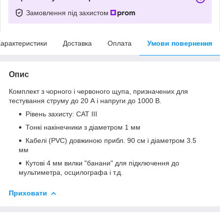
Замовлення під захистом
арактеристики
Доставка
Оплата
Умови повернення
Опис
Комплект з чорного і червоного щупа, призначених для
тестування струму до 20 А і напруги до 1000 В.
Рівень захисту: CAT III
Тонкі накінечники з діаметром 1 мм
Кабелі (PVC) довжиною прибл. 90 см і діаметром 3.5
мм
Кутові 4 мм вилки "банани" для підключення до
мультиметра, осцилографа і т.д.
Приховати