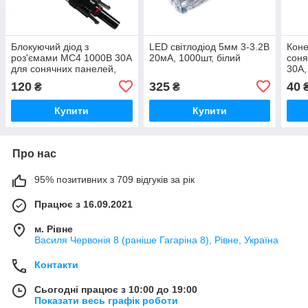
Блокуючий діод з
LED світлодіод 5мм 3-3.2В
Коне
роз'ємами MC4 1000В 30А
20мА, 1000шт, білий
соня
для сонячних панелей,
30А,
4мм, IP67
120
325
40
₴
₴
Купити
Купити
Про нас
95% позитивних з 709 відгуків за рік
Працює з 16.09.2021
м. Рівне
Василя Червонія 8 (раніше Гагаріна 8), Рівне, Україна
Контакти
Сьогодні працює з 10:00 до 19:00
Показати весь графік роботи