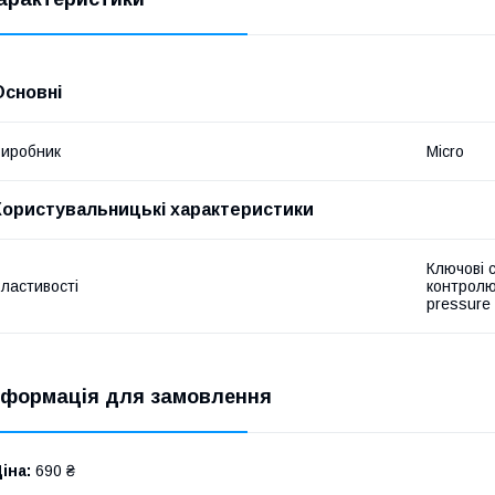
Основні
иробник
Micro
Користувальницькі характеристики
Ключові 
ластивості
контролю
pressure
нформація для замовлення
іна:
690 ₴