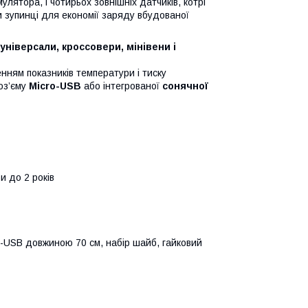
лятора, і чотирьох зовнішніх датчиків, котрі
 зупинці для економії заряду вбудованої
універсали, кроссовери, мінівени і
нням показників температури і тиску
оз’єму
Micro-USB
або інтегрованої
сонячної
и до 2 років
o-USB довжиною 70 см, набір шайб, гайковий