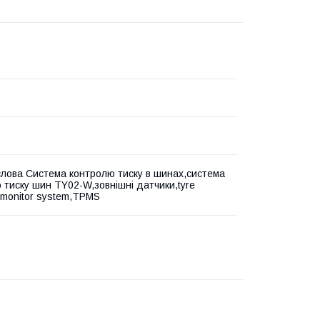
слова Система контролю тиску в шинах,система
 тиску шин TY02-W,зовнішні датчики,tyre
 monitor system,TPMS