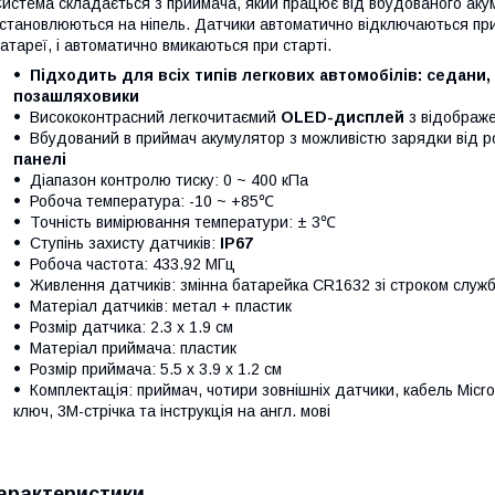
истема складається з приймача, який працює від вбудованого акуму
становлюються на ніпель. Датчики автоматично відключаються при
атареї, і автоматично вмикаються при старті.
Підходить для всіх типів легкових автомобілів: седани, 
позашляховики
Висококонтрасний легкочитаємий
OLED-дисплей
з відображе
Вбудований в приймач акумулятор з можливістю зарядки від р
панелі
Діапазон контролю тиску: 0 ~ 400 кПа
Робоча температура: -10 ~ +85℃
Точність вимірювання температури: ± 3℃
Ступінь захисту датчиків:
IP67
Робоча частота: 433.92 МГц
Живлення датчиків: змінна батарейка CR1632 зі строком служб
Матеріал датчиків: метал + пластик
Розмір датчика: 2.3 х 1.9 см
Матеріал приймача: пластик
Розмір приймача: 5.5 х 3.9 х 1.2 см
Комплектація: приймач, чотири зовнішніх датчики, кабель Micr
ключ, 3М-стрічка та інструкція на англ. мові
арактеристики