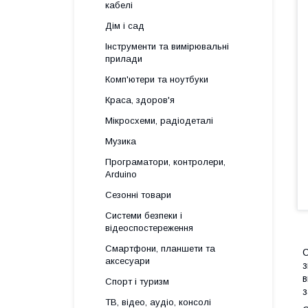
кабелі
Дім і сад
Інструменти та вимірювальні
прилади
Комп'ютери та ноутбуки
Краса, здоров'я
Мікросхеми, радіодеталі
Музика
Програматори, контролери,
Arduino
Сезонні товари
Системи безпеки і
відеоспостереження
Смартфони, планшети та
С
аксесуари
з
в
Спорт і туризм
з
ТВ, відео, аудіо, консолі