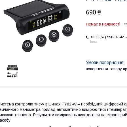
690 ₴
Немає в наявності
К
+380 (67) 598-82-42
Інна
повернення товару п
истема контролю тиску в шинах TY02-W – необхідний цифровий акс
вичайного манометра прилад автоматично вимірює тиск і температу
исокою точністю. Результати вимірювань виводяться на екран при
асобу.