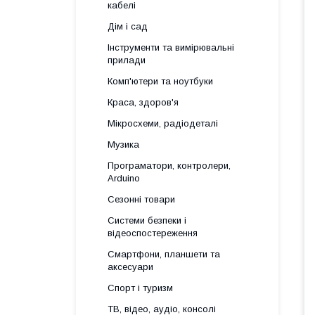
кабелі
Дім і сад
Інструменти та вимірювальні
прилади
Комп'ютери та ноутбуки
Краса, здоров'я
Мікросхеми, радіодеталі
Музика
Програматори, контролери,
Arduino
Сезонні товари
Системи безпеки і
відеоспостереження
Смартфони, планшети та
аксесуари
Спорт і туризм
ТВ, відео, аудіо, консолі