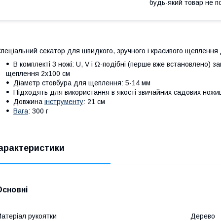
будь-який товар не п
пеціальний секатор для швидкого, зручного і красивого щеплення д
В комплекті 3 ножі: U, V і Ω-подібні (перше вже встановлено) з
щеплення 2х100 см
Діаметр стовбура для щеплення: 5-14 мм
Підходять для використання в якості звичайних садових ножиц
Довжина
інструменту
: 21 см
Вага
: 300 г
арактеристики
Основні
атеріал рукоятки
Дерево