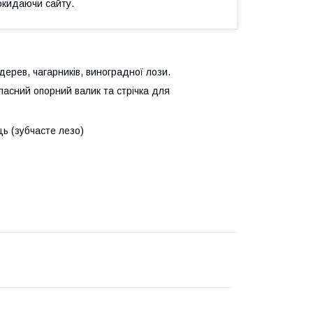
окидаючи сайту.
ерев, чагарників, виноградної лози.
апасний опорний валик та стрічка для
ь (зубчасте лезо)