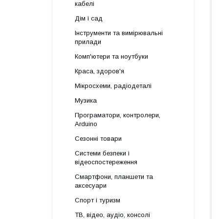
кабелі
Дім і сад
Інструменти та вимірювальні
прилади
Комп'ютери та ноутбуки
Краса, здоров'я
Мікросхеми, радіодеталі
Музика
Програматори, контролери,
Arduino
Сезонні товари
Системи безпеки і
відеоспостереження
Смартфони, планшети та
аксесуари
Спорт і туризм
ТВ, відео, аудіо, консолі