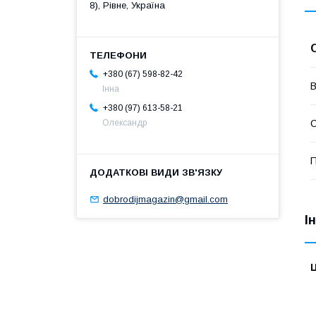
8), Рівне, Україна
+380 (67) 598-82-42
В
Інна
+380 (97) 613-58-21
С
Олександр
П
dobrodijmagazin@gmail.com
І
Ц