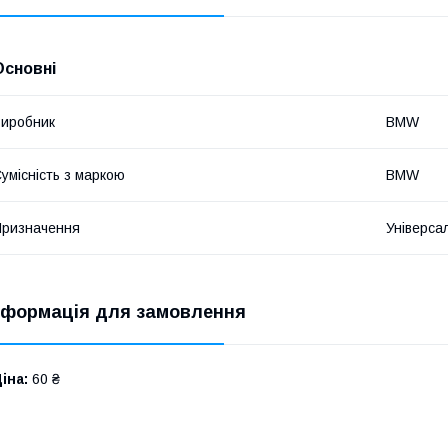
Основні
иробник
BMW
умісність з маркою
BMW
ризначення
Універса
нформація для замовлення
іна:
60 ₴