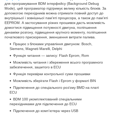
для програмування BDM інтерфейсу (Background Debug
Mode), цей програматор підтримує велику кількість блоків. За
допомогою перехідників можна отримати повний доступ до
внутрішньої і зовнішньої пам'яті процесора, а також до пам'яті
EEPROM. А застосування різних прошивок дасть можливість
домогтися підвищення потужності двигуна, поліпшення
динаміки розгону, підвищення крутного моменту, поліпшення
початкового прискорення, зменшення витрати палива.
Працює з блоками управління двигуном: Bosch,
Siemens, Magneti Marelli, Delphi
Функція читання — запису: Flash Eprom, Rom
Можливість читання і збереження всього програмного
забезпечення, зашитого в ECU
Функція перевірки контрольної суми прошивки
Можливість зберігати Flash і Eprom у форматі BIN
Підключення до спеціального роз'єму BMD на платі
ECU
BDM 100 укомплектований спеціальними
перехідниками для підключення до ECU
Підключення до комп'ютера через USB