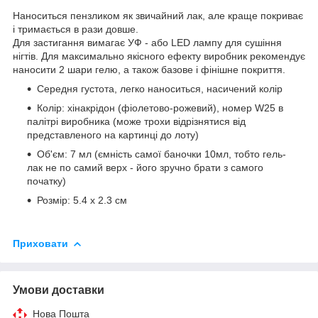
Наноситься пензликом як звичайний лак, але краще покриває
і тримається в рази довше.
Для застигання вимагає УФ - або LED лампу для сушіння
нігтів. Для максимально якісного ефекту виробник рекомендує
наносити 2 шари гелю, а також базове і фінішне покриття.
Середня густота, легко наноситься, насичений колір
Колір: хінакрідон (фіолетово-рожевий), номер W25 в
палітрі виробника (може трохи відрізнятися від
представленого на картинці до лоту)
Об'єм: 7 мл (ємність самої баночки 10мл, тобто гель-
лак не по самий верх - його зручно брати з самого
початку)
Розмір: 5.4 х 2.3 см
Приховати
Умови доставки
Нова Пошта