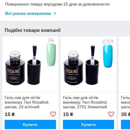
Повернення товару впродовж 15 днів за домовленістю
Всі умови повернення
Подібні товари компанії
Гель-лак для нігтів
Гель-лак для нігтів
Гель
манікюру 7мл Rosalind,
манікюру 7мл Rosalind,
мані
шелак, 24 м'ятний
шелак, 2701 блакитний
шела
15
15
35
₴
₴
Купити
Купити