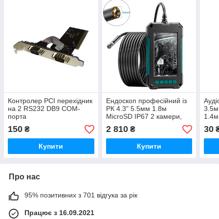
Контролер PCI перехідник
Ендоскоп професійний із
Ауді
на 2 RS232 DB9 COM-
РК 4.3" 5.5мм 1.8м
3.5м
порта
MicroSD IP67 2 камери,
1.4м
P40
150
2 810
30
₴
₴
Купити
Купити
Про нас
95% позитивних з 701 відгука за рік
Працює з 16.09.2021