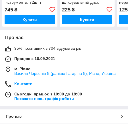
інструменти, 72шт і
шліфувальний диск
нерж
підставка
12.5см, на дриль
745
225
125
₴
₴
Купити
Купити
Про нас
95% позитивних з 704 відгуків за рік
Працює з 16.09.2021
м. Рівне
Василя Червонія 8 (раніше Гагаріна 8), Рівне, Україна
Контакти
Сьогодні працює з 10:00 до 18:00
Показати весь графік роботи
Про нас