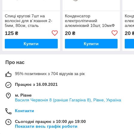
Спиці кругові 7шт на
Конденсатор
Кон
волосіні для в`язання 2-
електролітичний
елек
5мм, 80см, сталь
алюмінієвий 10шт, 10мкФ
алюм
50В 105С
50В
125
20
20
₴
₴
Купити
Купити
Про нас
95% позитивних з 704 відгуків за рік
Працює з 16.09.2021
м. Рівне
Василя Червонія 8 (раніше Гагаріна 8), Рівне, Україна
Контакти
Сьогодні працює з 10:00 до 19:00
Показати весь графік роботи