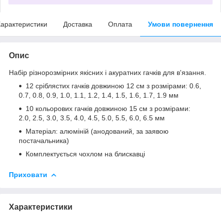
арактеристики
Доставка
Оплата
Умови повернення
Опис
Набір різнорозмірних якісних і акуратних гачків для в'язання.
12 сріблястих гачків довжиною 12 см з розмірами: 0.6,
0.7, 0.8, 0.9, 1.0, 1.1, 1.2, 1.4, 1.5, 1.6, 1.7, 1.9 мм
10 кольорових гачків довжиною 15 см з розмірами:
2.0, 2.5, 3.0, 3.5, 4.0, 4.5, 5.0, 5.5, 6.0, 6.5 мм
Матеріал: алюміній (анодований, за заявою
постачальника)
Комплектується чохлом на блискавці
Приховати
Характеристики