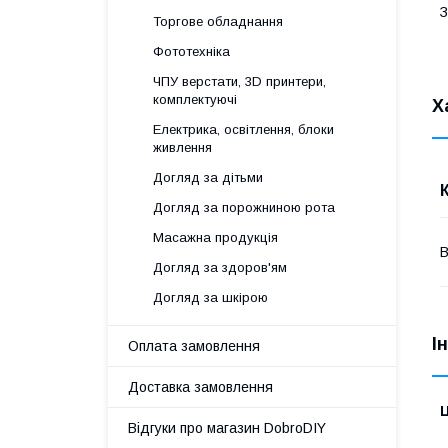
З
Торгове обладнання
Фототехніка
ЧПУ верстати, 3D принтери,
комплектуючі
Х
Електрика, освітлення, блоки
живлення
Догляд за дітьми
Догляд за порожниною рота
Масажна продукція
В
Догляд за здоров'ям
Догляд за шкірою
І
Оплата замовлення
Доставка замовлення
Ц
Відгуки про магазин DobroDIY