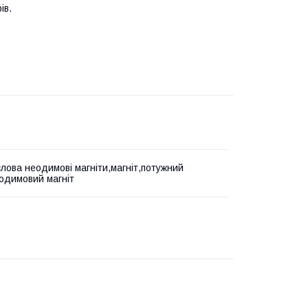
ів.
слова неодимові магніти,магніт,потужний
еодимовий магніт