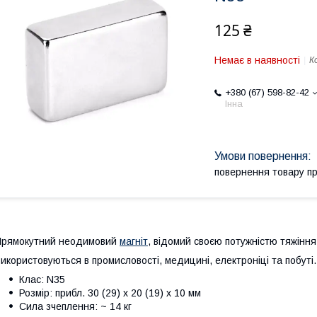
125 ₴
Немає в наявності
К
+380 (67) 598-82-42
Інна
повернення товару п
Прямокутний неодимовий
магніт
, відомий своєю потужністю тяжіння
икористовуються в промисловості, медицині, електроніці та побуті.
Клас: N35
Розмір: прибл. 30 (29) х 20 (19) х 10 мм
Сила зчеплення: ~ 14 кг