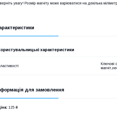
верніть увагу! Розмір магніту може варіюватися на декілька міліметр
арактеристики
Користувальницькі характеристики
Ключові 
ластивості
магніт,н
нформація для замовлення
іна:
125 ₴