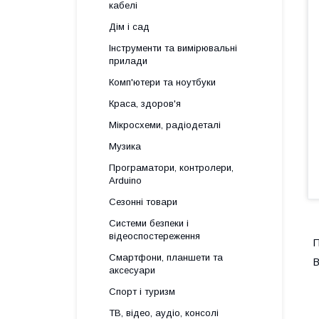
кабелі
Дім і сад
Інструменти та вимірювальні
прилади
Комп'ютери та ноутбуки
Краса, здоров'я
Мікросхеми, радіодеталі
Музика
Програматори, контролери,
Arduino
Сезонні товари
Системи безпеки і
відеоспостереження
Смартфони, планшети та
В
аксесуари
Спорт і туризм
ТВ, відео, аудіо, консолі