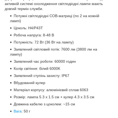
активній системі охолодження світлодіодні лампи мають
довгий термін служби.
Потужні світлодіодні СОВ-матриці (по 2 на кожній
лампі)
Цоколь: H4/P43T
Робоча напруга: 8-48 В
Потужність: 72 Вт (36 Вт на лампу)
Заявлений світловий потік: 7600 лм (3800 лм на
лампу)
Заявлений час роботи: 60000 годин
Колір світіння: білий 6000К
Заявлений ступінь захисту: ІР67
Вбудований кулер
Матеріал корпусу: алюмінієвий сплав 6063
Розмір: лампа 5.3 х 1.5 см + кулер 4.3 х 3.5 см
Довжина кабелю з цоколем: ~15 см
Вага
: 50 г