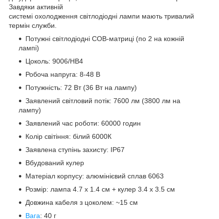
Завдяки активній
системі охолодження світлодіодні лампи мають тривалий
термін служби.
Потужні світлодіодні COB-матриці (по 2 на кожній
лампі)
Цоколь: 9006/HB4
Робоча напруга: 8-48 В
Потужність: 72 Вт (36 Вт на лампу)
Заявлений світловий потік: 7600 лм (3800 лм на
лампу)
Заявлений час роботи: 60000 годин
Колір світіння: білий 6000К
Заявлена ступінь захисту: IP67
Вбудований кулер
Матеріал корпусу: алюмінієвий сплав 6063
Розмір: лампа 4.7 х 1.4 см + кулер 3.4 х 3.5 см
Довжина кабеля з цоколем: ~15 см
Вага
: 40 г