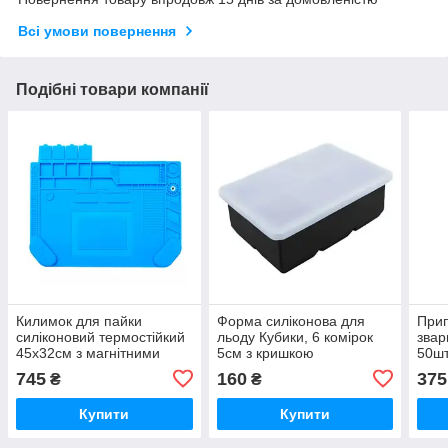
Всі умови повернення
Подібні товари компанії
Килимок для пайки
Форма силіконова для
Прип
силіконовий термостійкий
льоду Кубики, 6 комірок
звар
45х32см з магнітними
5см з кришкою
50шт
комірками А-500
флю
745
160
375
₴
₴
Купити
Купити