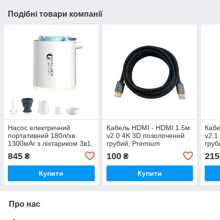
Подібні товари компанії
Насос електричний
Кабель HDMI - HDMI 1.5м
Кабе
портативний 180л/хв
v2.0 4K 3D позолочений
v2.1
1300мАг з ліхтариком 3в1,
грубий, Premium
груб
Tiny Pump X
845
100
215
₴
₴
Купити
Купити
Про нас