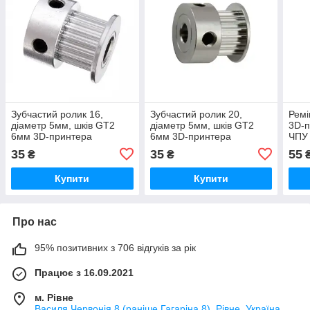
Зубчастий ролик 16,
Зубчастий ролик 20,
Ремі
діаметр 5мм, шків GT2
діаметр 5мм, шків GT2
3D-п
6мм 3D-принтера
6мм 3D-принтера
ЧПУ
35
35
55
₴
₴
Купити
Купити
Про нас
95% позитивних з 706 відгуків за рік
Працює з 16.09.2021
м. Рівне
Василя Червонія 8 (раніше Гагаріна 8), Рівне, Україна