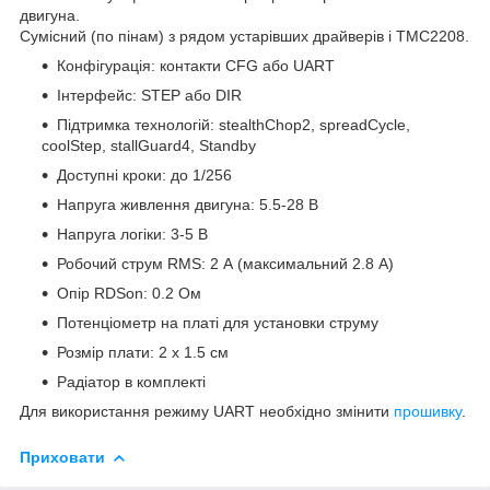
двигуна.
Сумісний (по пінам) з рядом устарівших драйверів і ТМС2208.
Конфігурація: контакти CFG або UART
Інтерфейс: STEP або DIR
Підтримка технологій: stealthChop2, spreadCycle,
coolStep, stallGuard4, Standby
Доступні кроки: до 1/256
Напруга живлення двигуна: 5.5-28 В
Напруга логіки: 3-5 В
Робочий струм RMS: 2 А (максимальний 2.8 А)
Опір RDSon: 0.2 Ом
Потенціометр на платі для установки струму
Розмір плати: 2 х 1.5 см
Радіатор в комплекті
Для використання режиму UART необхідно змінити
прошивку
.
Приховати