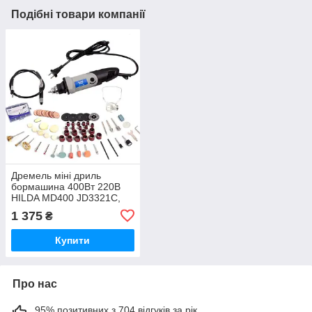
Подібні товари компанії
Дремель міні дриль
бормашина 400Вт 220В
HILDA MD400 JD3321C,
аксесуари
1 375
₴
Купити
Про нас
95% позитивних з 704 відгуків за рік