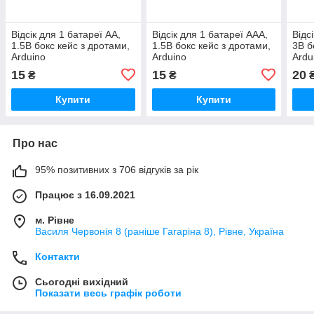
Відсік для 1 батареї AA,
Відсік для 1 батареї AAA,
Відс
1.5В бокс кейс з дротами,
1.5В бокс кейс з дротами,
3В б
Arduino
Arduino
Ardu
15
15
20
₴
₴
Купити
Купити
Про нас
95% позитивних з 706 відгуків за рік
Працює з 16.09.2021
м. Рівне
Василя Червонія 8 (раніше Гагаріна 8), Рівне, Україна
Контакти
Сьогодні вихідний
Показати весь графік роботи