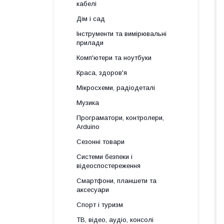
кабелі
Дім і сад
Інструменти та вимірювальні
прилади
Комп'ютери та ноутбуки
Краса, здоров'я
Мікросхеми, радіодеталі
Музика
Програматори, контролери,
Arduino
Сезонні товари
Системи безпеки і
відеоспостереження
Смартфони, планшети та
аксесуари
Спорт і туризм
ТВ, відео, аудіо, консолі