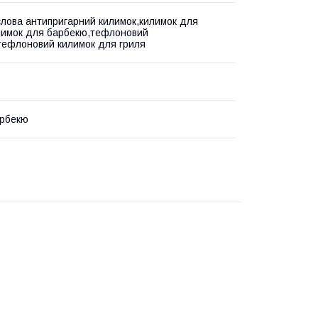
слова антипригарний килимок,килимок для
лимок для барбекю,тефлоновий
тефлоновий килимок для гриля
арбекю