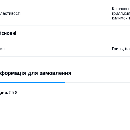
Ключові 
ластивості
гриля,ки
килимок,
Основні
ип
Гриль, б
нформація для замовлення
іна:
55 ₴