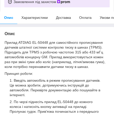
Замовлення під захистом
Опис
Характеристики
Доставка
Оплата
Умови п
Опис
Прилад ATDIAG EL-50448 для самостійного прописування
датчиків штатної системи контролю тиску в шинах (TPMS).
Підходить для TPMS з робочою частотою 315 або 433 мГц
автомобілів концерну GM. Прилад використовується кожен
раз при зміні гуми або коліс (наприклад, літня/зимова гума),
коли потрібно перенавчити датчики тиску в шинах.
Принцип роботи:
Введіть автомобіль в режим прописування датчиків.
Це можна зробити, дотримуючись інструкцій до
автомобіля. Перевірте документацію або пошукайте в
інтернеті.
По черзі піднесіть прилад EL-50448 до кожного
колеса і натисніть кнопку активації на приладі.
Пролунає гудок. Прив'язка починається з переднього