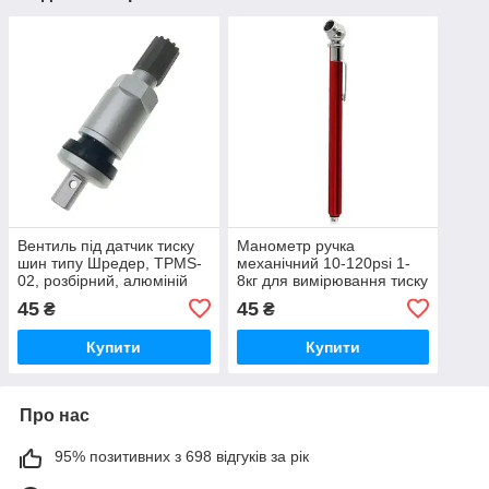
Вентиль під датчик тиску
Манометр ручка
шин типу Шредер, TPMS-
механічний 10-120psi 1-
02, розбірний, алюміній
8кг для вимірювання тиску
в шинах
45
45
₴
₴
Купити
Купити
Про нас
95% позитивних з 698 відгуків за рік