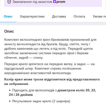
Замовлення під захистом
Опис
Характеристики
Доставка
Оплата
Умови п
Опис
Комплект велосипедних крил-бризковиків призначений для
захисту велосипедиста від бризгів, бруду, сміття, пилу і
дрібних камінчиків що летять з-під коліс. Передній щиток
запобігає засміченню системи передніх зірок і береже
обличчя, задній — спину.
Переднє крило кріпитися на передню вилку, а заднє — на
підсідельний штир. Комплект сприяє поліпшенню
аеродинамічних властивостей велосипеда.
Колір крил може трохи відрізнятися від представленого
на зображенні.
Підходить для велосипедів з
діаметром коліс 20, 22,
24 і 26 дюймів
Регульоване заднє крило (2 шарніра)