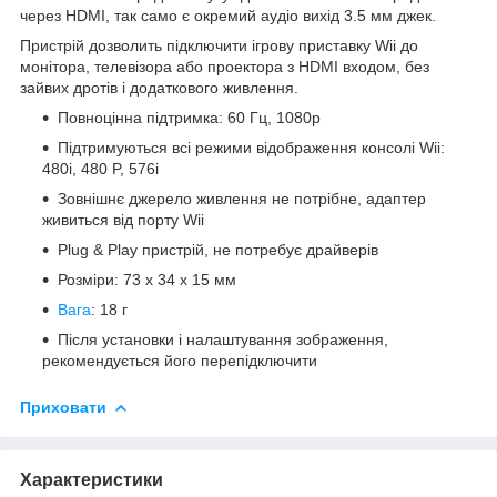
через HDMI, так само є окремий аудіо вихід 3.5 мм джек.
Пристрій дозволить підключити ігрову приставку Wii до
монітора, телевізора або проектора з HDMI входом, без
зайвих дротів і додаткового живлення.
Повноцінна підтримка: 60 Гц, 1080p
Підтримуються всі режими відображення консолі Wii:
480i, 480 P, 576i
Зовнішнє джерело живлення не потрібне, адаптер
живиться від порту Wii
Plug & Play пристрій, не потребує драйверів
Розміри: 73 х 34 х 15 мм
Вага
: 18 г
Після установки і налаштування зображення,
рекомендується його перепідключити
Приховати
Характеристики