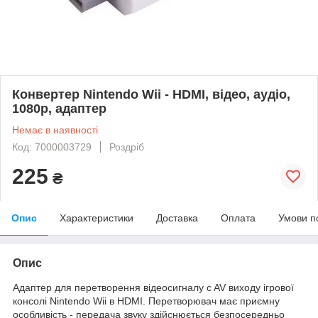
Конвертер Nintendo Wii - HDMI, відео, аудіо,
1080p, адаптер
Немає в наявності
Код: 7000003729
Роздріб
225
₴
Опис
Характеристики
Доставка
Оплата
Умови п
Опис
Адаптер для перетворення відеосигналу c AV виходу ігрової
консолі Nintendo Wii в HDMI. Перетворювач має приємну
особливість - передача звуку здійснюється безпосередньо