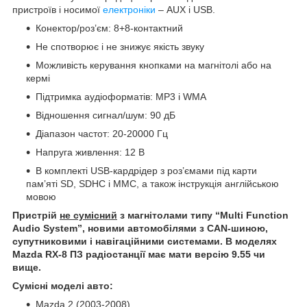
пристроїв і носимої
електроніки
– AUX і USB.
Конектор/роз’єм: 8+8-контактний
Не спотворює і не знижує якість звуку
Можливість керування кнопками на магнітолі або на
кермі
Підтримка аудіоформатів: MP3 і WMA
Відношення сигнал/шум: 90 дБ
Діапазон частот: 20-20000 Гц
Напруга живлення: 12 В
В комплекті USB-кардрідер з роз’ємами під карти
пам’яті SD, SDHC і MMC, а також інструкція англійською
мовою
Пристрій
не сумісний
з магнітолами типу “Multi Function
Audio System”, новими автомобілями з CAN-шиною,
супутниковими і навігаційними системами. В моделях
Mazda RX-8 ПЗ радіостанції має мати версію 9.55 чи
вище.
Сумісні моделі авто:
Mazda 2 (2003-2008)