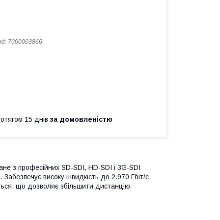
од:
7000003866
ротягом 15 днів
за домовленістю
не з професійних SD-SDI, HD-SDI і 3G-SDI
 Забезпечує високу швидкість до 2.970 Гбіт/с
ється, що дозволяє збільшити дистанцію