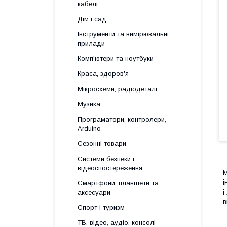
кабелі
Дім і сад
Інструменти та вимірювальні
прилади
Комп'ютери та ноутбуки
Краса, здоров'я
Мікросхеми, радіодеталі
Музика
Програматори, контролери,
Arduino
Сезонні товари
Системи безпеки і
відеоспостереження
М
і
Смартфони, планшети та
і
аксесуари
в
Спорт і туризм
ТВ, відео, аудіо, консолі