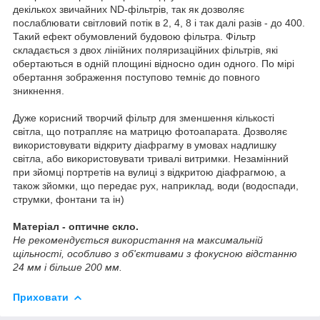
декількох звичайних ND-фільтрів, так як дозволяє
послаблювати світловий потік в 2, 4, 8 і так далі разів - до 400.
Такий ефект обумовлений будовою фільтра. Фільтр
складається з двох лінійних поляризаційних фільтрів, які
обертаються в одній площині відносно один одного. По мірі
обертання зображення поступово темніє до повного
зникнення.
Дуже корисний творчий фільтр для зменшення кількості
світла, що потрапляє на матрицю фотоапарата. Дозволяє
використовувати відкриту діафрагму в умовах надлишку
світла, або використовувати тривалі витримки. Незамінний
при зйомці портретів на вулиці з відкритою діафрагмою, а
також зйомки, що передає рух, наприклад, води (водоспади,
струмки, фонтани та ін)
Матеріал - оптичне скло.
Не рекомендується використання на максимальній
щільності, особливо з об'єктивами з фокусною відстанню
24 мм і більше 200 мм.
Приховати