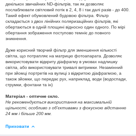
декількох звичайних ND-фільтрів, так як дозволяє
послаблювати світловий потік в 2, 4, 8 і так далі разів - до 400.
Такий ефект обумовлений будовою фільтра. Фільтр
складається з двох лінійних поляризаційних фільтрів, які
обертаються в одній площині відносно один одного. По мірі
обертання зображення поступово темніє до повного
зникнення.
Дуже корисний творчий фільтр для зменшення кількості
світла, що потрапляє на матрицю фотоапарата. Дозволяє
використовувати відкриту діафрагму в умовах надлишку
світла, або використовувати тривалі витримки. Незамінний
при зйомці портретів на вулиці з відкритою діафрагмою, а
також зйомки, що передає рух, наприклад, води (водоспади,
струмки, фонтани та ін)
Матеріал - оптичне скло.
Не рекомендується використання на максимальній
щільності, особливо з об'єктивами з фокусною відстанню
24 мм і більше 200 мм.
Приховати