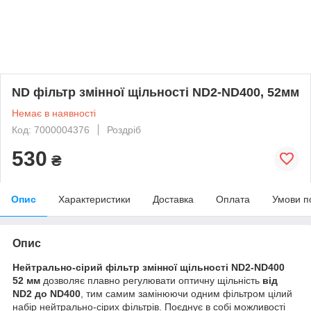
ND фільтр змінної щільності ND2-ND400, 52мм
Немає в наявності
Код: 7000004376
Роздріб
530
₴
Опис
Характеристики
Доставка
Оплата
Умови п
Опис
Нейтрально-сірий фільтр змінної щільності ND2-ND400
52 мм
дозволяє плавно регулювати оптичну щільність
від
ND2 до ND400
, тим самим замінюючи одним фільтром цілий
набір нейтрально-сірих фільтрів. Поєднує в собі можливості