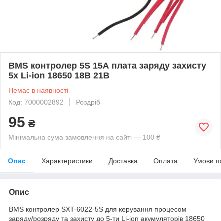
BMS контролер 5S 15А плата заряду захисту
5x Li-ion 18650 18В 21В
Немає в наявності
Код: 7000002892
Роздріб
95
₴
Мінімальна сума замовлення на сайті — 100 ₴
Опис
Характеристики
Доставка
Оплата
Умови п
Опис
BMS контролер SXT-6022-5S для керування процесом
заряду/розряду та захисту до 5-ти Li-ion акумуляторів 18650