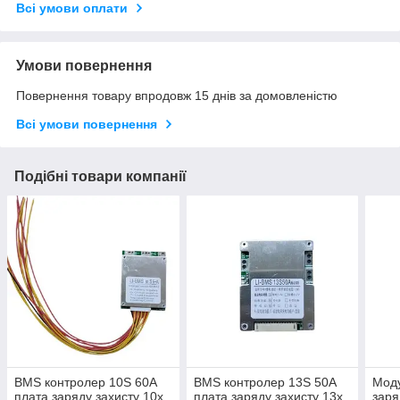
Всі умови оплати
Умови повернення
Повернення товару впродовж 15 днів за домовленістю
Всі умови повернення
Подібні товари компанії
BMS контролер 10S 60А
BMS контролер 13S 50А
Моду
плата заряду захисту 10х
плата заряду захисту 13х
заря