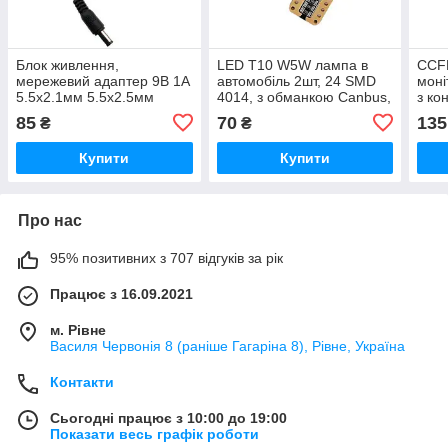
Блок живлення,
LED T10 W5W лампа в
CCFL
мережевий адаптер 9В 1А
автомобіль 2шт, 24 SMD
моні
5.5x2.1мм 5.5x2.5мм
4014, з обманкою Canbus,
з ко
CCTV Arduino
білий
85
70
135
₴
₴
Купити
Купити
Про нас
95% позитивних з 707 відгуків за рік
Працює з 16.09.2021
м. Рівне
Василя Червонія 8 (раніше Гагаріна 8), Рівне, Україна
Контакти
Сьогодні працює з 10:00 до 19:00
Показати весь графік роботи