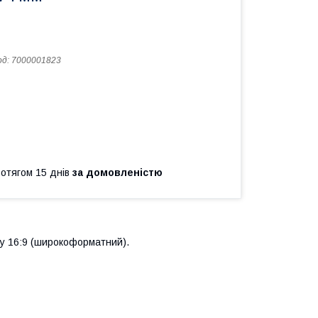
од:
7000001823
ротягом 15 днів
за домовленістю
ту 16:9 (широкоформатний).