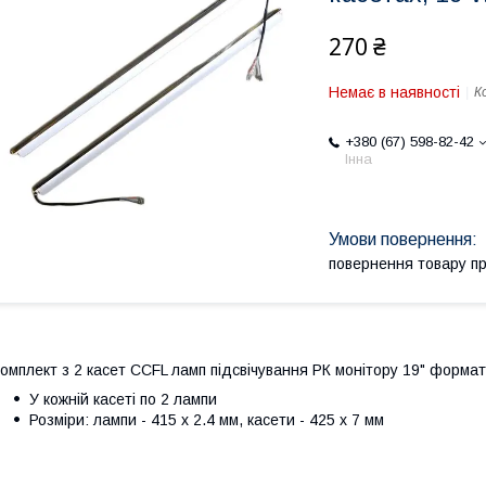
270 ₴
Немає в наявності
К
+380 (67) 598-82-42
Інна
повернення товару п
омплект з 2 касет CCFL ламп підсвічування РК монітору 19" форма
У кожній касеті по 2 лампи
Розміри: лампи - 415 х 2.4 мм, касети - 425 х 7 мм