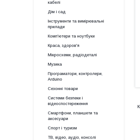
кабелі
Дім і сад
Інструменти та вимірювальні
прилади
Комп'ютери та ноутбуки
Краса, здоров'я
Мікросхеми, радіодеталі
Музика
Програматори, контролери,
Arduino
Сезонні товари
Системи безпеки і
відеоспостереження
К
Смартфони, планшети та
аксесуари
Спорт і туризм
ТВ, відео, аудіо, консолі