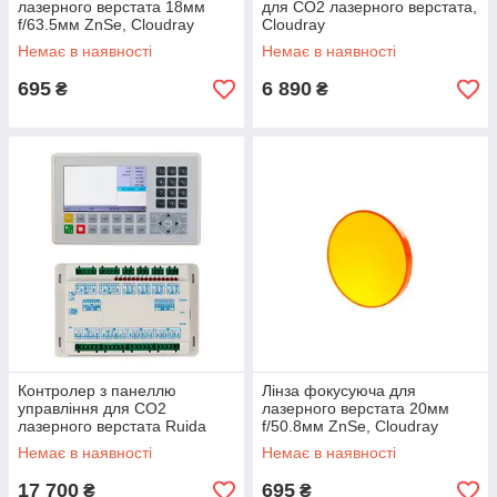
лазерного верстата 18мм
для CO2 лазерного верстата,
f/63.5мм ZnSe, Cloudray
Cloudray
Немає в наявності
Немає в наявності
695
6 890
₴
₴
Контролер з панеллю
Лінза фокусуюча для
управління для CO2
лазерного верстата 20мм
лазерного верстата Ruida
f/50.8мм ZnSe, Cloudray
RDC6445G
Немає в наявності
Немає в наявності
17 700
695
₴
₴