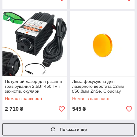
Потужний лазер для різання
Лінза фокусуюча для
гравірування 2.5Вт 450Нм і
лазерного верстата 12мм
захистів. окуляри
f/50.8мм ZnSe, Cloudray
Немає в наявності
Немає в наявності
2 710
545
₴
₴
Показати ще