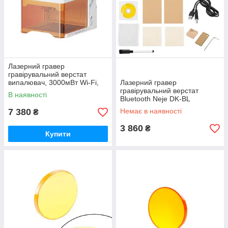
Лазерний гравер
гравірувальний верстат
випалювач, 3000мВт Wi-Fi,
Лазерний гравер
K10
гравірувальний верстат
В наявності
Bluetooth Neje DK-BL
1500мВт
7 380
Немає в наявності
₴
3 860
₴
Купити