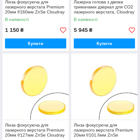
Лінза фокусуюча для
Лазерна голова з двома
лазерного верстата Premium
тримачами дзеркал для CO2
20мм f/160мм ZnSe Cloudray
лазерного верстата, Cloudray
В наявності
В наявності
1 150
5 945
₴
₴
Купити
Купити
Лінза фокусуюча для
Лінза фокусуюча для
лазерного верстата Premium
лазерного верстата Premium
20мм f/127мм ZnSe Cloudray
20мм f/101.6мм ZnSe