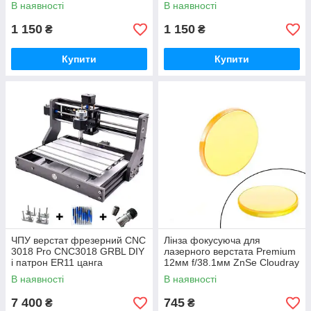
Cloudray
В наявності
В наявності
1 150
1 150
₴
₴
Купити
Купити
ЧПУ верстат фрезерний CNC
Лінза фокусуюча для
3018 Pro CNC3018 GRBL DIY
лазерного верстата Premium
і патрон ER11 цанга
12мм f/38.1мм ZnSe Cloudray
В наявності
В наявності
7 400
745
₴
₴