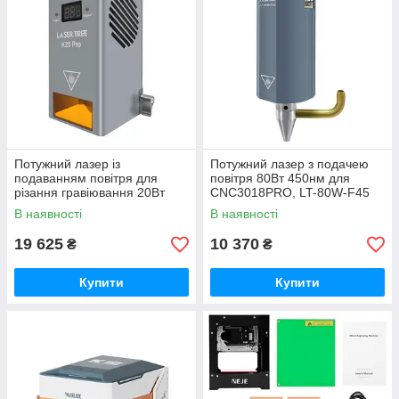
Потужний лазер із
Потужний лазер з подачею
подаванням повітря для
повітря 80Вт 450нм для
різання гравіювання 20Вт
CNC3018PRO, LT-80W-F45
450нм Laser Tree K20 Pro
В наявності
В наявності
19 625
10 370
₴
₴
Купити
Купити