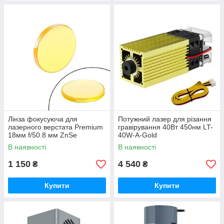
Лінза фокусуюча для
Потужний лазер для різання
лазерного верстата Premium
гравірування 40Вт 450нм LT-
18мм f/50.8 мм ZnSe
40W-A-Gold
Cloudray
В наявності
В наявності
1 150
4 540
₴
₴
Купити
Купити