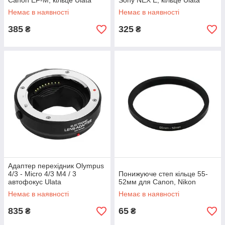
Canon EF-M, кільце Ulata
Sony NEX E, кільце Ulata
Немає в наявності
Немає в наявності
385
325
₴
₴
Адаптер перехідник Olympus
4/3 - Micro 4/3 M4 / 3
Понижуюче степ кільце 55-
автофокус Ulata
52мм для Canon, Nikon
Немає в наявності
Немає в наявності
835
65
₴
₴