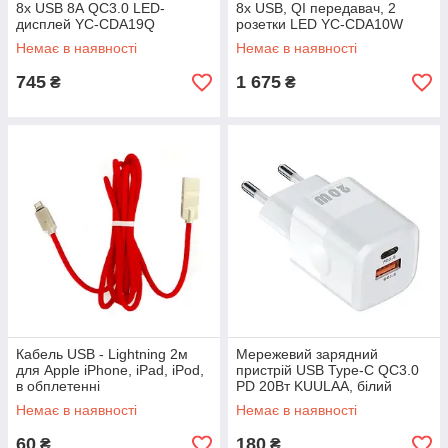
8x USB 8А QC3.0 LED-
8x USB, QI передавач, 2
дисплей YC-CDA19Q
розетки LED YC-CDA10W
Немає в наявності
Немає в наявності
745
1 675
₴
₴
Кабель USB - Lightning 2м
Мережевий зарядний
для Apple iPhone, iPad, iPod,
пристрій USB Type-C QC3.0
в обплетенні
PD 20Вт KUULAA, білий
Немає в наявності
Немає в наявності
60
180
₴
₴