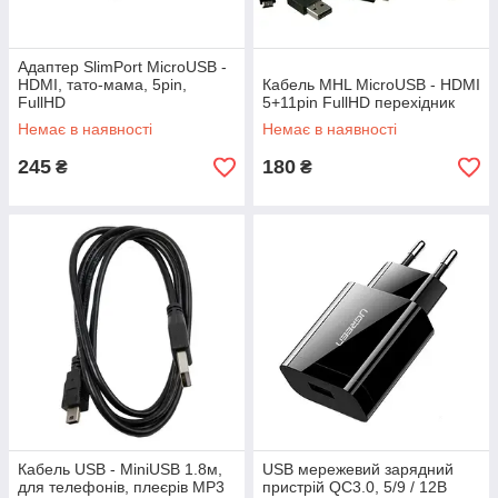
Адаптер SlimPort MicroUSB -
HDMI, тато-мама, 5pin,
Кабель MHL MicroUSB - HDMI
FullHD
5+11pin FullHD перехідник
Немає в наявності
Немає в наявності
245
180
₴
₴
Кабель USB - MiniUSB 1.8м,
USB мережевий зарядний
для телефонів, плеєрів MP3
пристрій QC3.0, 5/9 / 12В