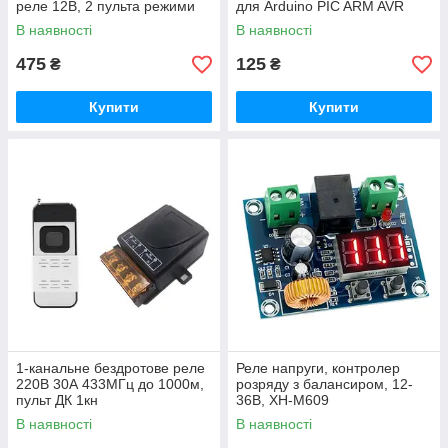
реле 12В, 2 пульта режими
для Arduino PIC ARM AVR
В наявності
В наявності
475
125
₴
₴
Купити
Купити
1-канальне бездротове реле
Реле напруги, контролер
220В 30А 433МГц до 1000м,
розряду з балансиром, 12-
пульт ДК 1кн
36В, XH-M609
В наявності
В наявності