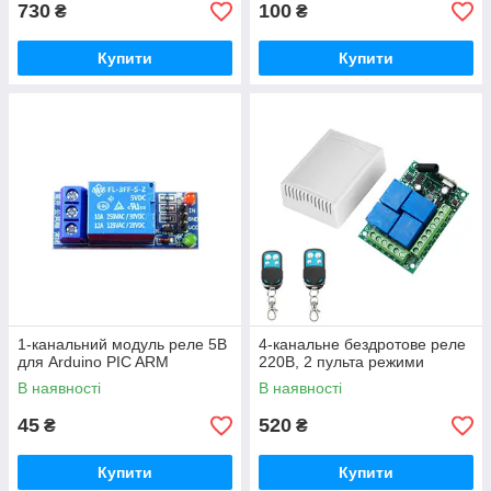
730
100
₴
₴
Купити
Купити
1-канальний модуль реле 5В
4-канальне бездротове реле
для Arduino PIC ARM
220В, 2 пульта режими
В наявності
В наявності
45
520
₴
₴
Купити
Купити