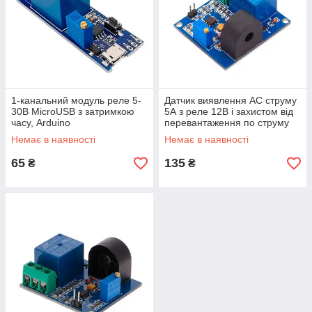
1-канальний модуль реле 5-
Датчик виявлення AC струму
30В MicroUSB з затримкою
5А з реле 12В і захистом від
часу, Arduino
перевантаження по струму
Немає в наявності
Немає в наявності
65
135
₴
₴