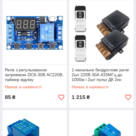
Реле з регульованою
1-канальне бездротове реле
затримкою DC6-30В AC220В,
2шт 220В 30А 433МГц до
таймер відліку
1000м і 2шт пульт ДК 2кн
Немає в наявності
Немає в наявності
85
1 215
₴
₴