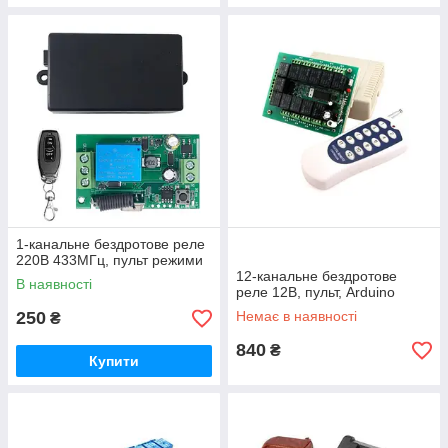
1-канальне бездротове реле
220В 433МГц, пульт режими
12-канальне бездротове
В наявності
реле 12В, пульт, Arduino
250
Немає в наявності
₴
840
₴
Купити