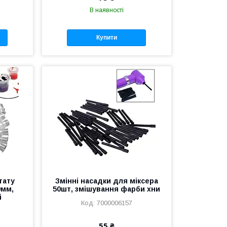
В наявності
Купити
тату
Змінні насадки для міксера
9мм,
50шт, змішування фарби хни
і
7000006157
55 ₴