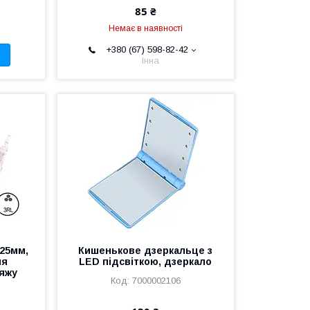
85 ₴
Немає в наявності
+380 (67) 598-82-42
Інна
.25мм,
Кишенькове дзеркальце з
ля
LED підсвіткою, дзеркало
яжу
7000002106