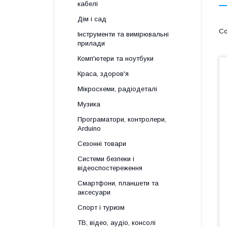
кабелі
Дім і сад
Інструменти та вимірювальні
прилади
Комп'ютери та ноутбуки
Краса, здоров'я
Мікросхеми, радіодеталі
Музика
Програматори, контролери,
Arduino
Сезонні товари
Системи безпеки і
відеоспостереження
Смартфони, планшети та
аксесуари
Спорт і туризм
ТВ, відео, аудіо, консолі