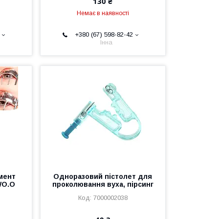
130 ₴
Немає в наявності
+380 (67) 598-82-42
Інна
мент
Одноразовий пістолет для
WO.O
проколювання вуха, пірсинг
7000002038