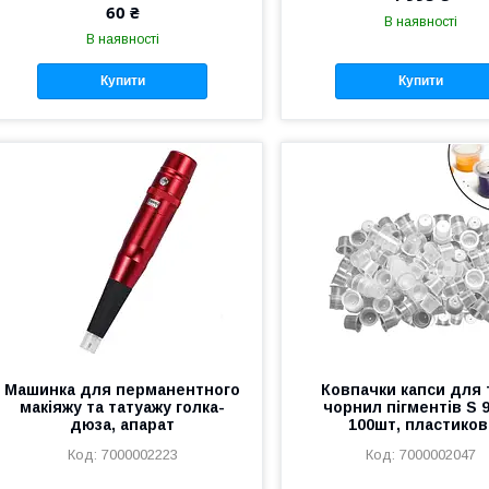
60 ₴
В наявності
В наявності
Купити
Купити
Машинка для перманентного
Ковпачки капси для 
макіяжу та татуажу голка-
чорнил пігментів S 
дюза, апарат
100шт, пластиков
7000002223
7000002047