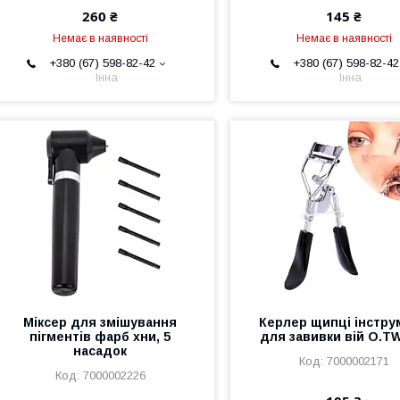
260 ₴
145 ₴
Немає в наявності
Немає в наявності
+380 (67) 598-82-42
+380 (67) 598-82-42
Інна
Інна
Міксер для змішування
Керлер щипці інстру
пігментів фарб хни, 5
для завивки вій O.T
насадок
7000002171
7000002226