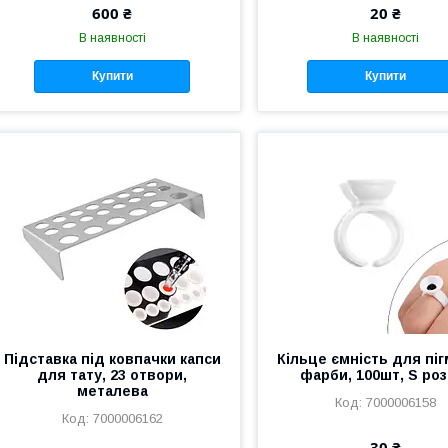
600 ₴
20 ₴
В наявності
В наявності
Купити
Купити
Підставка під ковпачки капси
Кільце ємність для піг
для тату, 23 отвори,
фарби, 100шт, S роз
металева
7000006158
7000006162
30 ₴