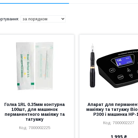
Голка 1RL 0.35мм контурна
Апарат для перманен
100шт, для машинок
макіяжу та татуажу Bi
перманентного макіяжу та
P300 і машинка HP-
татуажу
7000002227
7000002225
1 995 ₴