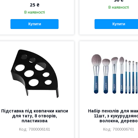
25 ₴
В наявності
В наявності
Купити
Купити
Підставка під ковпачки капси
Набір пензлів для мак
для тату, 8 отворів,
11шт, з кукурудзян
пластикова
волокна, дерево
7000006161
7000006761