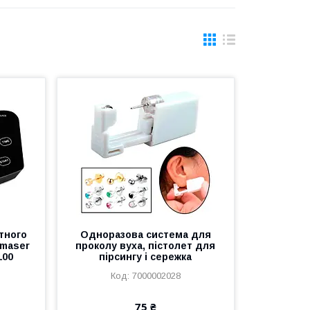
тного
Одноразова система для
omaser
проколу вуха, пістолет для
100
пірсингу і сережка
7000002028
75 ₴