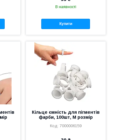
В наявності
Купити
ментів
Кільце ємність для пігментів
мір
фарби, 100шт, M розмір
7000006159
30 ₴