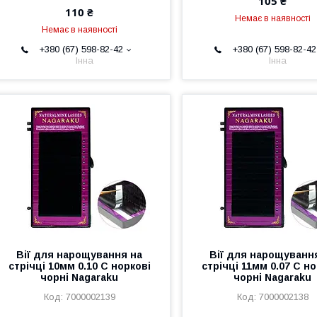
105 ₴
110 ₴
Немає в наявності
Немає в наявності
+380 (67) 598-82-42
+380 (67) 598-82-42
Інна
Інна
Вії для нарощування на
Вії для нарощуванн
стрічці 10мм 0.10 С норкові
стрічці 11мм 0.07 С н
чорні Nagaraku
чорні Nagaraku
7000002139
7000002138