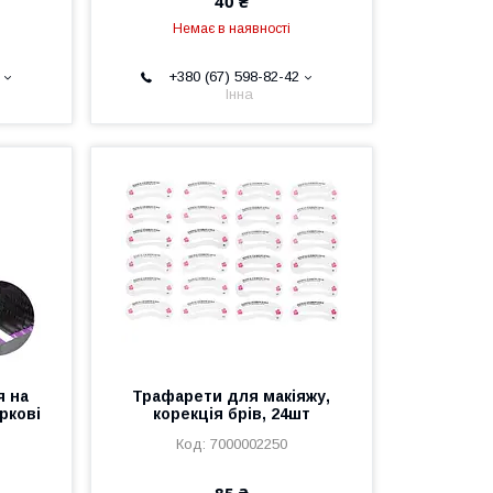
40 ₴
Немає в наявності
+380 (67) 598-82-42
Інна
я на
Трафарети для макіяжу,
оркові
корекція брів, 24шт
7000002250