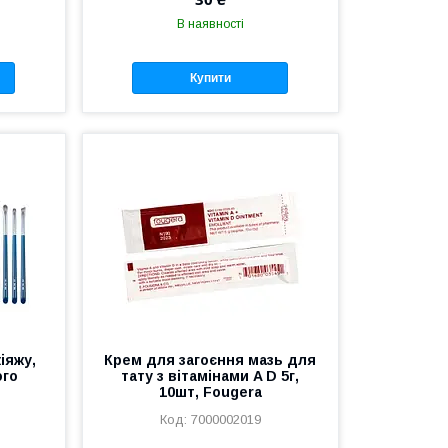
В наявності
Купити
іяжу,
Крем для загоєння мазь для
ого
тату з вітамінами A D 5г,
10шт, Fougera
7000002019