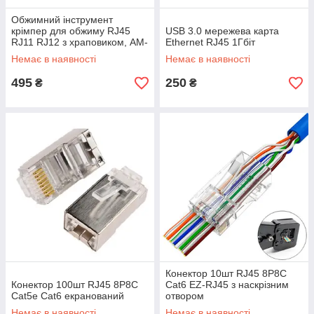
Обжимний інструмент
крімпер для обжиму RJ45
USB 3.0 мережева карта
RJ11 RJ12 з храповиком, AM-
Ethernet RJ45 1Гбіт
318
Немає в наявності
Немає в наявності
495
250
₴
₴
Конектор 10шт RJ45 8P8C
Конектор 100шт RJ45 8P8C
Cat6 EZ-RJ45 з наскрізним
Cat5e Cat6 екранований
отвором
Немає в наявності
Немає в наявності