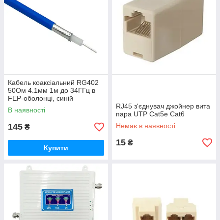
Кабель коаксіальний RG402
50Ом 4.1мм 1м до 34ГГц в
FEP-оболонці, синій
RJ45 з'єднувач джойнер вита
В наявності
пара UTP Cat5e Cat6
145
Немає в наявності
₴
15
₴
Купити