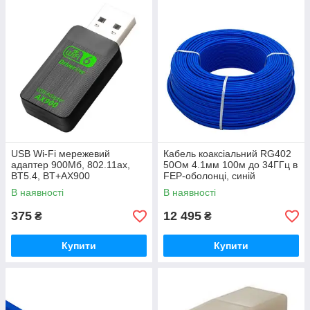
USB Wi-Fi мережевий
Кабель коаксіальний RG402
адаптер 900Мб, 802.11ax,
50Ом 4.1мм 100м до 34ГГц в
BT5.4, BT+AX900
FEP-оболонці, синій
В наявності
В наявності
375
12 495
₴
₴
Купити
Купити