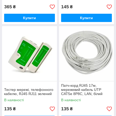
365
145
₴
₴
Купити
Купити
Патч-корд RJ45 17м,
Тестер мережі, телефонного
мережевий кабель UTP
кабелю, RJ45 RJ11 зелений
CAT5e 8P8C, LAN, білий
В наявності
В наявності
135
135
₴
₴