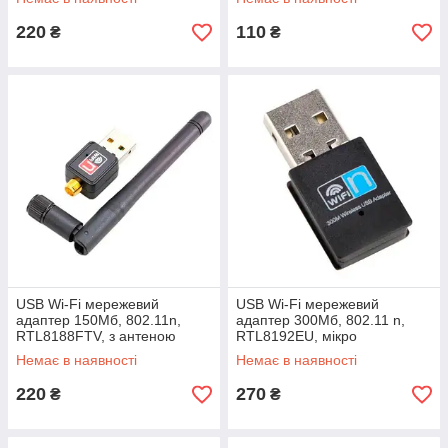
220
110
₴
₴
USB Wi-Fi мережевий
USB Wi-Fi мережевий
адаптер 150Мб, 802.11n,
адаптер 300Мб, 802.11 n,
RTL8188FTV, з антеною
RTL8192EU, мікро
Немає в наявності
Немає в наявності
220
270
₴
₴