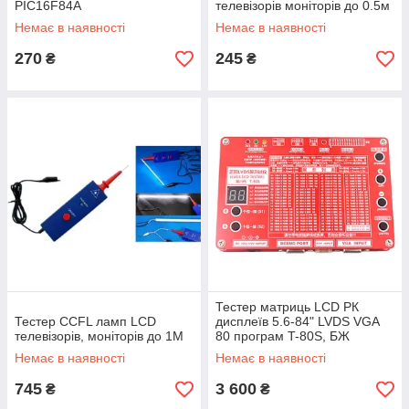
PIC16F84A
телевізорів моніторів до 0.5м
Немає в наявності
Немає в наявності
270
245
₴
₴
Тестер матриць LCD РК
Тестер CCFL ламп LCD
дисплеїв 5.6-84" LVDS VGA
телевізорів, моніторів до 1M
80 програм T-80S, БЖ
Немає в наявності
Немає в наявності
745
3 600
₴
₴