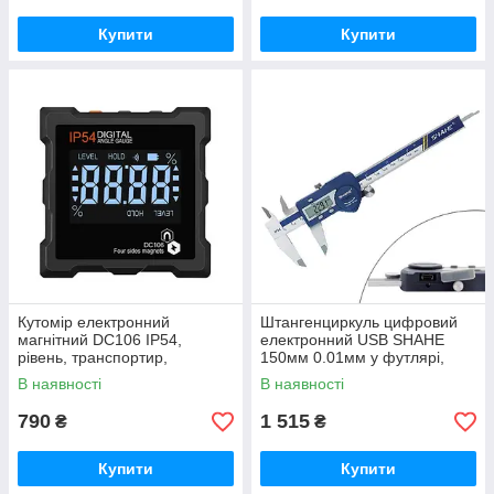
Купити
Купити
Кутомір електронний
Штангенциркуль цифровий
магнітний DC106 IP54,
електронний USB SHAHE
рівень, транспортир,
150мм 0.01мм у футлярі,
інклінометр
IP54
В наявності
В наявності
790
1 515
₴
₴
Купити
Купити