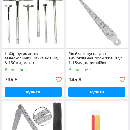
Набір нутромерів
Лінійка конусна для
телескопічних штихмас 6шт,
вимірювання проміжків, щуп
8-150мм, метал
1-15мм, нержавійка
В наявності
В наявності
735
145
₴
₴
Купити
Купити