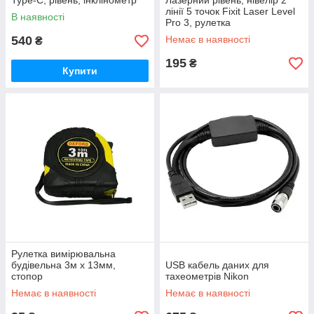
Type-C, рівень, інклінометр
Лазерний рівень, нівелір 2
лінії 5 точок Fixit Laser Level
В наявності
Pro 3, рулетка
540
Немає в наявності
₴
195
₴
Купити
Рулетка вимірювальна
будівельна 3м x 13мм,
USB кабель даних для
стопор
тахеометрів Nikon
Немає в наявності
Немає в наявності