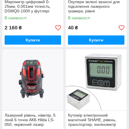
Мікрометр цифровий 0-
Окуляри зелені захисні для
25мм, 0.001мм точність,
підсилення лазерного
DSWQ0-100II у футлярі
гравера, рівня
В наявності
В наявності
2 160
40
₴
₴
Купити
Купити
Лазерний рівень, нівелір, 5
Кутомір електронний
ліній 6 точок АКБ Hilda LS-
магнітний SHAHE, рівень,
050, червоний лазер
транспортир, інклінометр