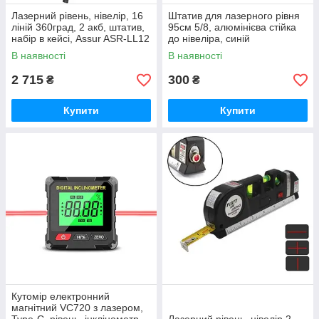
Лазерний рівень, нівелір, 16
Штатив для лазерного рівня
ліній 360град, 2 акб, штатив,
95см 5/8, алюмінієва стійка
набір в кейсі, Assur ASR-LL12
до нівеліра, синій
В наявності
В наявності
2 715
300
₴
₴
Купити
Купити
Кутомір електронний
магнітний VC720 з лазером,