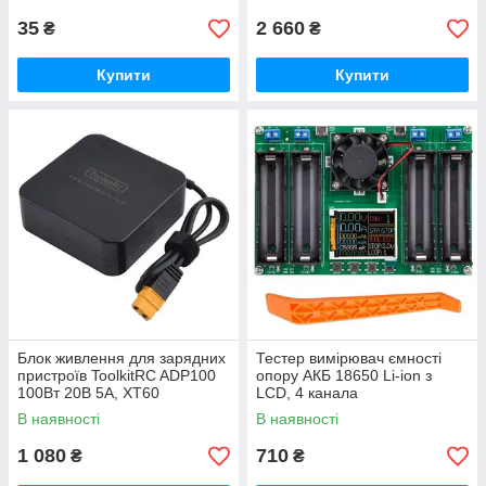
35
2 660
₴
₴
Купити
Купити
Блок живлення для зарядних
Тестер вимірювач ємності
пристроїв ToolkitRC ADP100
опору АКБ 18650 Li-ion з
100Вт 20В 5А, XT60
LCD, 4 канала
В наявності
В наявності
1 080
710
₴
₴