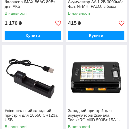
балансир iMAX B6AC 80Вт
Акумулятор AA 1.2В 3000мАг,
для АКБ
4шт, Ni-MH, PALO, в боксі
В наявності
В наявності
1 170
415
₴
₴
Купити
Купити
Універсальний зарядний
Зарядний пристрій для
пристрій для 18650 CR123a
акумуляторів 2канала
USB
ToolkitRC M6D 500Вт 15А 1-
6S
В наявності
В наявності